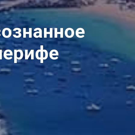
сознанное
нерифе